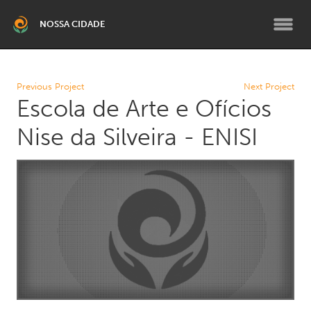
NOSSA CIDADE
BELO HORIZONTE
Previous Project
Next Project
Escola de Arte e Ofícios
Grande Belo Horizonte
Nise da Silveira - ENISI
RMBH SUL
Brumadinho
TEMÁTICO
Climático RMBH
Fortalecimento Institucional
PCD e Terceira Idade
Pessoas Migrantes
Programa de Bolsas para
Líderes Comunitários