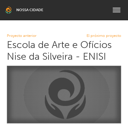
NOSSA CIDADE
BELO HORIZONTE
Proyecto anterior
El próximo proyecto
Escola de Arte e Ofícios
Grande Belo Horizonte
Nise da Silveira - ENISI
RMBH SUL
Brumadinho
TEMÁTICO
Climático RMBH
Fortalecimento Institucional
PCD e Terceira Idade
Pessoas Migrantes
Programa de Bolsas para
Líderes Comunitários