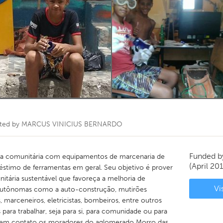
ated by
MARCUS VINICIUS BERNARDO
Funded 
ina comunitária com equipamentos de marcenaria de
(April 20
éstimo de ferramentas em geral. Seu objetivo é prover
tária sustentável que favoreça a melhoria de
Vi
as autônomas como a auto-construção, mutirões
, marceneiros, eletricistas, bombeiros, entre outros
para trabalhar, seja para si, para comunidade ou para
ar em contato os moradores do aglomerado Morro das