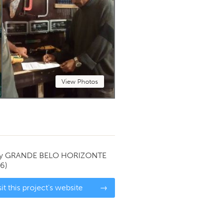
View Photos
by
GRANDE BELO HORIZONTE
16)
sit this project's website
→