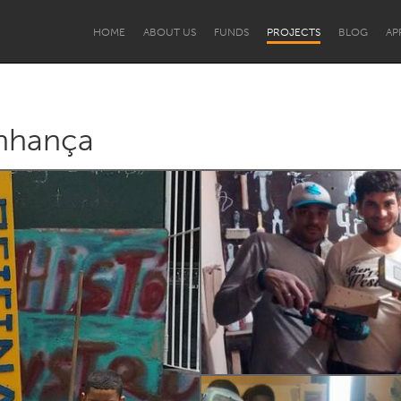
HOME
ABOUT US
FUNDS
PROJECTS
BLOG
AP
inhança
mento Institucional
PCD e Terceira Idade
Pessoas Migrantes