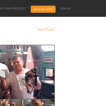
PLY YOUR PROJECT
SIGN IN
DONATE NOW
Next Project
Programa de Bolsas para
Líderes Comunitários