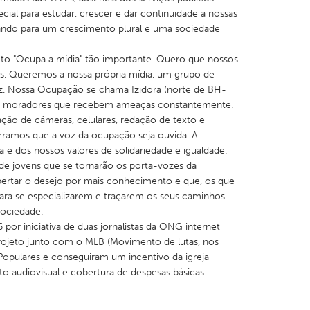
cial para estudar, crescer e dar continuidade a nossas
iando para um crescimento plural e uma sociedade
eto "Ocupa a mídia" tão importante. Quero que nossos
s. Queremos a nossa própria mídia, um grupo de
z. Nossa Ocupação se chama Izidora (norte de BH-
00 moradores que recebem ameaças constantemente.
ação de câmeras, celulares, redação de texto e
eramos que a voz da ocupação seja ouvida. A
a e dos nossos valores de solidariedade e igualdade.
de jovens que se tornarão os porta-vozes da
rtar o desejo por mais conhecimento e que, os que
ara se especializarem e traçarem os seus caminhos
sociedade.
por iniciativa de duas jornalistas da ONG internet
projeto junto com o MLB (Movimento de lutas, nos
as Populares e conseguiram um incentivo da igreja
 audiovisual e cobertura de despesas básicas.