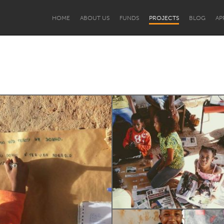
HOME
ABOUT US
FUNDS
PROJECTS
BLOG
AP
mento Institucional
PCD e Terceira Idade
Pessoas Migrantes