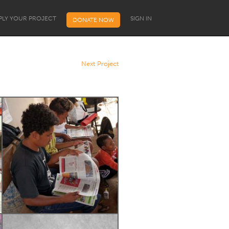
PLY YOUR PROJECT
SIGN IN
DONATE NOW
Next Project
Programa de Bolsas para
Líderes Comunitários