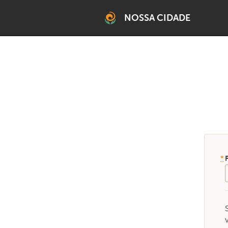
NOSSA CIDADE
BELO HORIZONTE
Grande Belo Horizonte
RMBH SUL
Brumadinho
TEMÁTICO
*
F
Climático RMBH
Fortaleci