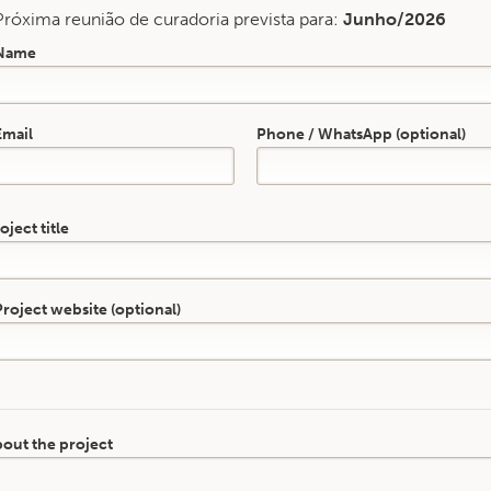
Próxima reunião de curadoria prevista para:
Junho/2026
Name
mail
Phone / WhatsApp (optional)
oject title
Project website (optional)
out the project