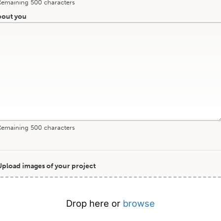
Remaining
500
characters
bout you
Remaining
500
characters
Upload images of your project
Drop here or
browse