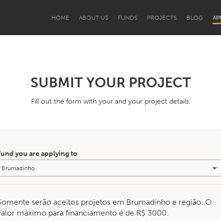
HOME
ABOUT US
FUNDS
PROJECTS
BLOG
AP
SUBMIT YOUR PROJECT
Fill out the form with your and your project details.
und you are applying to
mento Institucional
PCD e Terceira Idade
Pessoas Migrantes
Somente serão aceitos projetos em Brumadinho e região. O
valor máximo para financiamento é de R$ 3000.