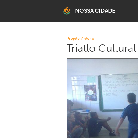
NOSSA CIDADE
BELO HORIZONTE
Projeto Anterior
Triatlo Cultural
Grande Belo Horizonte
RMBH SUL
Brumadinho
TEMÁTICO
Climático RMBH
Fortaleci