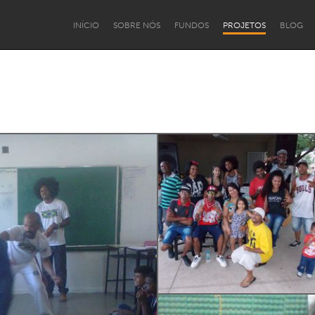
INÍCIO
SOBRE NÓS
FUNDOS
PROJETOS
BLOG
mento Institucional
PCD e Terceira Idade
Pessoas Migrantes