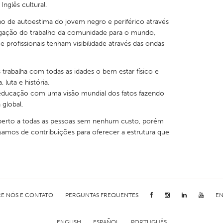
nglês cultural.
 de autoestima do jovem negro e periférico através
lgação do trabalho da comunidade para o mundo,
e profissionais tenham visibilidade através das ondas
 trabalha com todas as idades o bem estar físico e
luta e história.
 educação com uma visão mundial dos fatos fazendo
global.
 aberto a todas as pessoas sem nenhum custo, porém
samos de contribuições para oferecer a estrutura que
E NÓS E CONTATO
PERGUNTAS FREQUENTES
EN
ENGLISH
ESPAÑOL
PORTUGUÊS