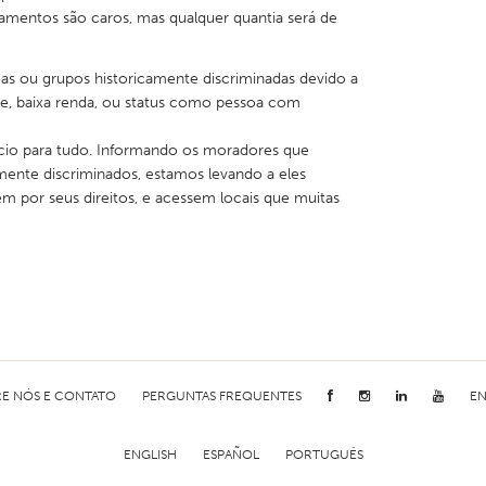
pamentos são caros, mas qualquer quantia será de
as ou grupos historicamente discriminadas devido a
ade, baixa renda, ou status como pessoa com
cio para tudo. Informando os moradores que
mente discriminados, estamos levando a eles
m por seus direitos, e acessem locais que muitas
E NÓS E CONTATO
PERGUNTAS FREQUENTES
EN
ENGLISH
ESPAÑOL
PORTUGUÊS