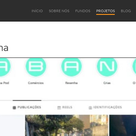
INÍCIO
SOBRE NÓS
FUNDOS
PROJETOS
BLOG
na
mento Institucional
PCD e Terceira Idade
Pessoas Migrantes