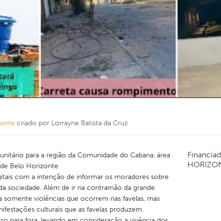
zonte
criado por
Lorrayne Batista da Cruz
Financia
nitário para a região da Comunidade do Cabana, área
HORIZO
e de Belo Horizonte.
gitais com a intenção de informar os moradores sobre
 da sociedade. Além de ir na contramão da grande
a somente violências que ocorrem nas favelas, mas
festações culturais que as favelas produzem.
 para fora, levando em consideração a vivência dos