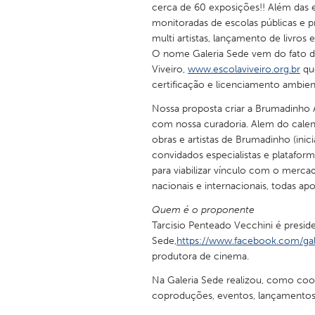
cerca de 60 exposições!! Além das e
monitoradas de escolas públicas e pri
multi artistas, lançamento de livros e
O nome Galeria Sede vem do fato d
Viveiro,
www.escolaviveiro.org.br
que
certificação e licenciamento ambient
Nossa proposta criar a Brumadinho 
com nossa curadoria. Alem do calend
obras e artistas de Brumadinho (ini
convidados especialistas e plataform
para viabilizar vínculo com o mercad
nacionais e internacionais, todas 
Quem é o proponente
Tarcisio Penteado Vecchini é presid
Sede,
https://www.facebook.com/gal
produtora de cinema.
Na Galeria Sede realizou, como coo
coproduções, eventos, lançamentos, p