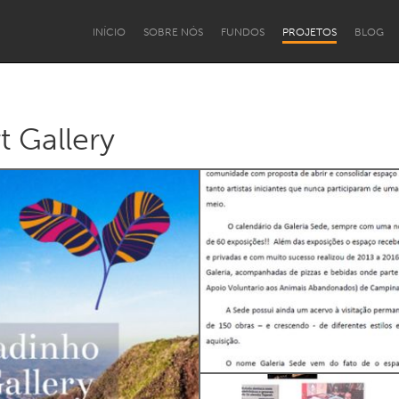
INÍCIO
SOBRE NÓS
FUNDOS
PROJETOS
BLOG
 Gallery
mento Institucional
PCD e Terceira Idade
Pessoas Migrantes