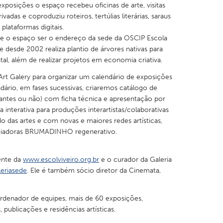
xposições o espaço recebeu oficinas de arte, visitas
vadas e coproduziu roteiros, tertúlias literárias, saraus
 plataformas digitais.
e o espaço ser o endereço da sede da OSCIP Escola
 desde 2002 realiza plantio de árvores nativas para
al, além de realizar projetos em economia criativa.
Art Galery para organizar um calendário de exposições
ário, em fases sucessivas, criaremos catálogo de
ciantes ou não) com ficha técnica e apresentação por
a interativa para produções interartistas/colaborativas
o das artes e com novas e maiores redes artísticas,
apoiadoras BRUMADINHO regenerativo.
ente da
www.escolviveiro.org.br
e o curador da Galeria
eriasede
. Ele é também sócio diretor da Cinemata,
rdenador de equipes, mais de 60 exposições,
ublicações e residências artísticas.