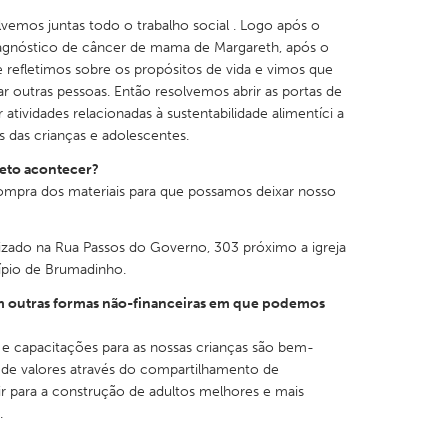
vemos juntas todo o trabalho social . Logo após o
iagnóstico de câncer de mama de Margareth, após o
 refletimos sobre os propósitos de vida e vimos que
 outras pessoas. Então resolvemos abrir as portas de
tividades relacionadas à sustentabilidade alimentíci a
es das crianças e adolescentes.
jeto acontecer?
ompra dos materiais para que possamos deixar nosso
izado na Rua Passos do Governo, 303 próximo a igreja
ípio de Brumadinho.
em outras formas não-financeiras em que podemos
o e capacitações para as nossas crianças são bem-
e de valores através do compartilhamento de
r para a construção de adultos melhores e mais
.