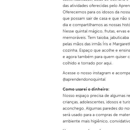
das atividades oferecidas pelo Apre
Oferecemos para os idosos da noss
que possam sair de casa e que não s
dia e compartilhamos as nossas histó
Nesse quintal mágico, frutas, ervas
memoráveis. Tem taioba, jabuticaba
pelas mãos das irmãs Íris e Margare
cozinha. Espaço que acolhe e ensin
e agora também para quem quiser c
colhido e torrado por aqui.
Acesse o nosso instagram e acomp
@aprendendonoquintal
Como usarei o dinheiro:
Nosso espaço precisa de algumas re
crianças, adolescentes, idosos e tu
aconchego. Algumas paredes do nos
será usado para a compras de materi
ambiente mais higiênico, convidativo