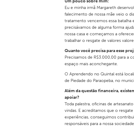
Um pouco sobre mim:
Eu e minha irmã Margareth desenvol
falecimento de nossa mãe veio o d
tratamento vencemos essa batalha e
precisávamos de alguma forma ajudar
nossa casa e começamos a oferecer a
trabalhar o resgate de valores valor
Quanto você precisa para esse pro
Precisamos de R$3.000,00 para a c
espaço mais aconchegante.
O Aprendendo no Quintal está local
de Piedade do Paraopeba, no munic
Além da questão financeira, exist
apoiar?
Toda palestra, oficinas de artesanat
vindas. E acreditamos que o resgat
experiências, conseguimos contribui
responsáveis para a nossa sociedade