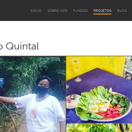
INÍCIO
SOBRE NÓS
FUNDOS
PROJETOS
BLOG
 Quintal
mento Institucional
PCD e Terceira Idade
Pessoas Migrantes