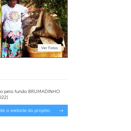
Ver Fotos
do pelo fundo
BRUMADINHO
022)
ite o website do projeto
→