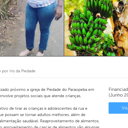
o por
Iris da Piedade
Financia
izado próximo a igreja de Piedade do Paraopeba em
(Junho 2
volve projetos sociais que atende crianças,
Vis
ivo de tirar as crianças e adolescentes da rua e
 que possam se tornar adultos melhores, além de
 alimentação saudável. Reaproveitamento de alimentos,
 e o aproveitamento de cascas de alimentos são algumas