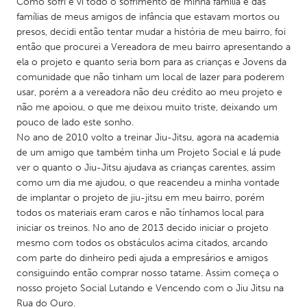
Como sofri e vi todo o sofrimento de minha família e das
famílias de meus amigos de infância que estavam mortos ou
presos, decidi então tentar mudar a história de meu bairro, foi
então que procurei a Vereadora de meu bairro apresentando a
ela o projeto e quanto seria bom para as crianças e Jovens da
comunidade que não tinham um local de lazer para poderem
usar, porém a a vereadora não deu crédito ao meu projeto e
não me apoiou, o que me deixou muito triste, deixando um
pouco de lado este sonho.
No ano de 2010 volto a treinar Jiu-Jitsu, agora na academia
de um amigo que também tinha um Projeto Social e lá pude
ver o quanto o Jiu-Jitsu ajudava as crianças carentes, assim
como um dia me ajudou, o que reacendeu a minha vontade
de implantar o projeto de jiu-jitsu em meu bairro, porém
todos os materiais eram caros e não tínhamos local para
iniciar os treinos. No ano de 2013 decido iniciar o projeto
mesmo com todos os obstáculos acima citados, arcando
com parte do dinheiro pedi ajuda a empresários e amigos
consiguindo então comprar nosso tatame. Assim começa o
nosso projeto Social Lutando e Vencendo com o Jiu Jitsu na
Rua do Ouro.