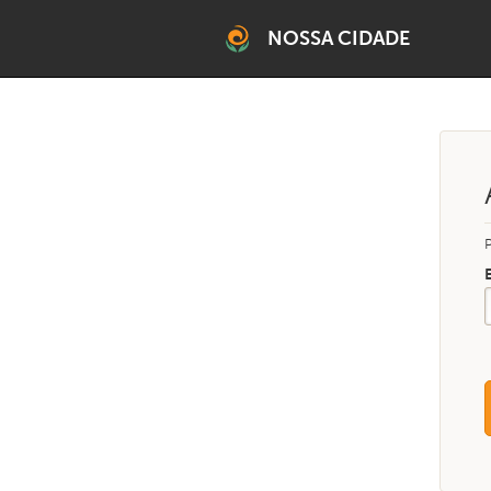
NOSSA CIDADE
BELO HORIZONTE
Grande Belo Horizonte
RMBH SUL
Brumadinho
TEMÁTICO
Climático RMBH
Fortaleci