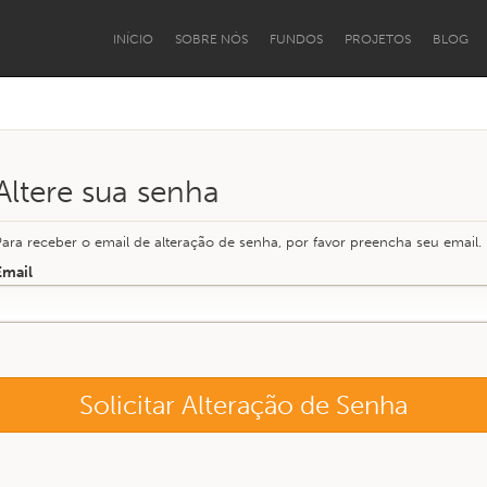
INÍCIO
SOBRE NÓS
FUNDOS
PROJETOS
BLOG
Altere sua senha
Para receber o email de alteração de senha, por favor preencha seu email.
Email
mento Institucional
PCD e Terceira Idade
Pessoas Migrantes