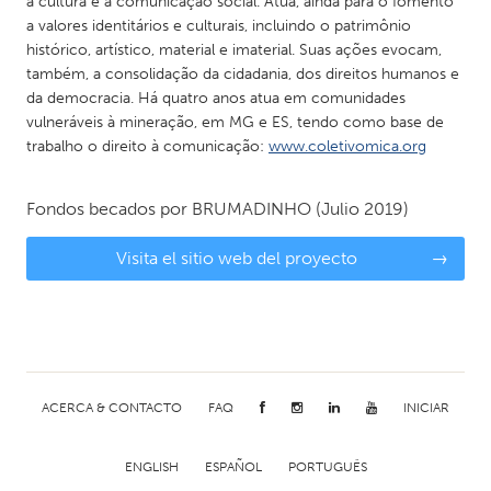
à cultura e à comunicação social. Atua, ainda para o fomento
a valores identitários e culturais, incluindo o patrimônio
histórico, artístico, material e imaterial. Suas ações evocam,
também, a consolidação da cidadania, dos direitos humanos e
da democracia. Há quatro anos atua em comunidades
vulneráveis à mineração, em MG e ES, tendo como base de
trabalho o direito à comunicação:
www.coletivomica.org
Fondos becados por
BRUMADINHO
(Julio 2019)
Visita el sitio web del proyecto
→
ACERCA & CONTACTO
FAQ
INICIAR
ENGLISH
ESPAÑOL
PORTUGUÊS