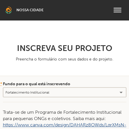
NOSSA CIDADE
BELO HORIZONTE
Grande Belo Horizonte
INSCREVA SEU PROJETO
Preencha o formulário com seus dados e do projeto.
RMBH SUL
Brumadinho
*
Fundo para o qual está inscrevendo
TEMÁTICO
Climático RMBH
Fortalecimento Institucional
PCD e Terceira Idade
Pessoas Migrantes
Trata-se de um Programa de Fortalecimento Institucional
Programa de Bolsas para
para pequenas ONGs e coletivos. Saiba mais aqui:
Líderes Comunitários
https://www.canva.com/design/DAHARz8OWds/LqrXMsN-