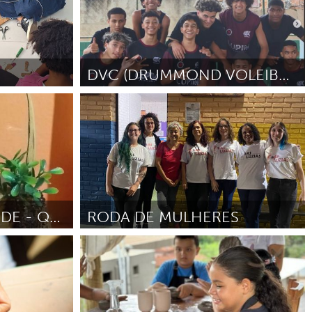
DVC (DRUMMOND VOLEIBOL CLUBE)
Grande Belo Horizonte
mes
Por Christian Oliveira
Septiembre 2024
OFICINA AFETO VERDE - QUINTAL ESCOLA
RODA DE MULHERES
Lagoa Santa (Inactivo)
iano
Junio
Por COLETIVA FEMINISTA AS LUZIAS - DE LAGOA
SANTA.
Mayo 2024