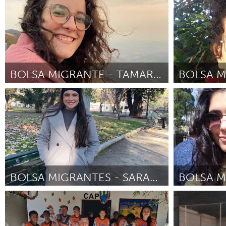
Por Luiz Henrique Santana Depollo
Junio
Por Larissa Cris
2025
2025
BOLSA MIGRANTE - TAMARA MIRANDA CARDOSO
Programa de Bolsas para Líderes
Programa de 
Comunitários
Comunitário
Por Tamara Gonçalves Miranda Cardoso
Abril
Por Luciana Per
2025
BOLSA MIGRANTES - SARAH CARVALHO
Programa de Bolsas para Líderes
Programa de 
Comunitários
Comunitário
Por Sarah Gabriela Lima de Carvalho
Abril
Por Brenda God