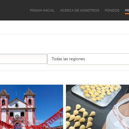
PÁGINA INICIAL
ACERCA DE NOSOTROS
FONDOS
P
mento Institucional
PCD e Terceira Idade
Pessoas Migrantes