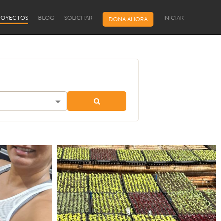
ROYECTOS
BLOG
SOLICITAR
INICIAR
DONA AHORA
Programa de Bolsas para
Líderes Comunitários