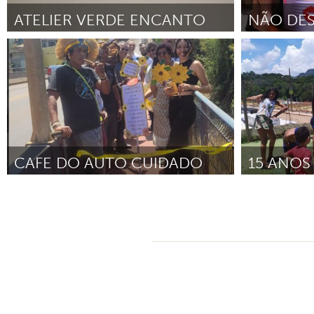
ATELIER VERDE ENCANTO
NÃO DES
Brumadinho
Brumadinho
Por Débora Amaral Meneguci
Febrero 2024
Por Associaçã
Diciembre 202
CAFE DO AUTO CUIDADO
Brumadinho
Brumadinho
Por Associacao Transforma o VaAle do Paraopeba
Por Zélia Apare
Octubre 2023