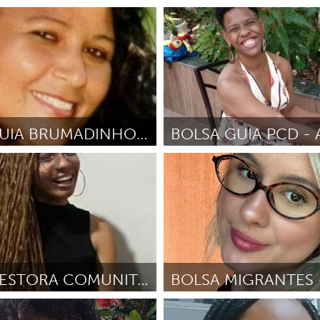
Grande Belo Horizonte
Awery, em nome de Cacique
Por Ivete
Septiembre 2025
los José da Silvae Cacique Naurú
bre 2025
BOLSA GUIA BRUMADINHO - MARIA DOS ANJOS
Bolsas para Líderes
Programa de Bolsas para Líd
s
Comunitários
njos Alves da Silva
Julio 2025
Por Amanda Moreira de Souza
J
BOLSA GESTORA COMUNITÁRIA - LARISSA PEREIRA
Bolsas para Líderes
Programa de Bolsas para Líd
s
Comunitários