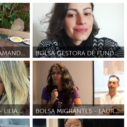
Idealista (Inactivo)
Por Inez Alves
Septiembre 2025
BOLSA GUIA PCD - AMANDA APARECIDA
BOLSA GESTORA DE FUNDOS - JOSIANE BERTOLINO
eres
Programa de Bolsas para Líderes
Comunitários
ulio 2025
Por Josiane Cardoso Bertolino
Junio 2025
BOLSA MIGRANTES - LILIANA LISBOA RAMOS
BOLSA MIGRANTES - LAURA LOPEZ QUESLLOYA
eres
Programa de Bolsas para Líderes
Comunitários