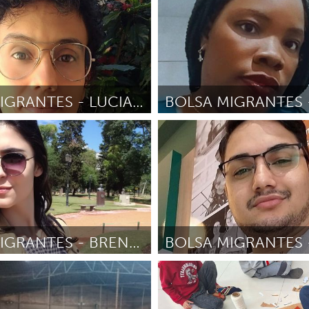
tina de Jesus Pereira
Junio
Por Liliana Lisboa Ramos
Abril 2
BOLSA MIGRANTES - LUCIANA PEREIRA LORENZI
Bolsas para Líderes
Programa de Bolsas para Líd
s
Comunitários
eira Lorenzi
Abril 2025
Por Rose Andree pierre
Abril 202
BOLSA MIGRANTES - BRENDA DE OLIVEIRA
Bolsas para Líderes
Programa de Bolsas para Líd
s
Comunitários
inho de Oliveira
Abril 2025
Por Ronald Daniel Navarro
Abril