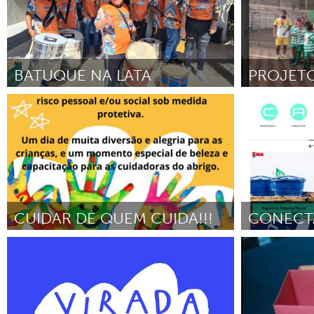
2025
BATUQUE NA LATA
Grande Belo Horizonte
Grande Belo
Por Thamara Dalila Souza de Oliveira
Por LEONARD
Noviembre 2024
CUIDAR DE QUEM CUIDA!!!
CONECT
Grande Belo Horizonte
Grande Belo
Por Rosemeire Pereira de Aquino
Agosto 2024
Por Lorrayne Ba