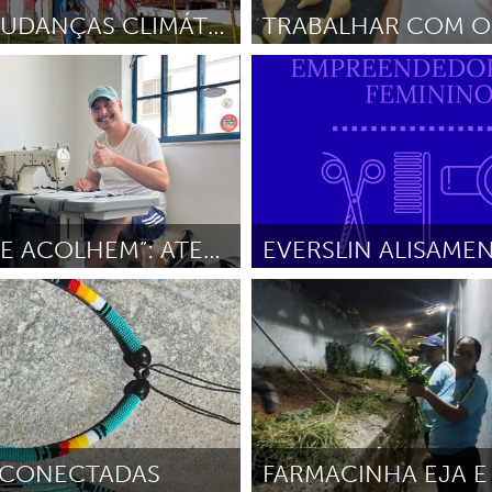
BOLSA MUDANÇAS CLIMÁTICAS - SABRINA FARIA ROCHA
Bolsas para Líderes
Brumadinho
s
Por Michele Medeiros
Abril 2026
ria Rocha
Julio 2026
“FIOS QUE ACOLHEM”: ATELIÊ DE COSTURA A REFUGIADOS
antes
Pessoas Migrantes
Noviembre 2025
Por Everslin Salcedo
Noviembre 
 CONECTADAS
FARMACINHA EJA E