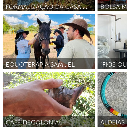
FORMALIZAÇÃO DA CASA MIRANTS
Fortalecimento Institucional
Programa de 
Comunitário
Por Weider Ferreira da Silva
Julio 2026
Por Sabrina Fa
EQUOTERAPIA SAMUEL
PCD e Terceira Idade
Pessoas Migr
Por Simone Nadir de Freitas
Noviembre 2025
Por Seyd Zaker
CAFÉ DECOLONIAL
ALDEIAS