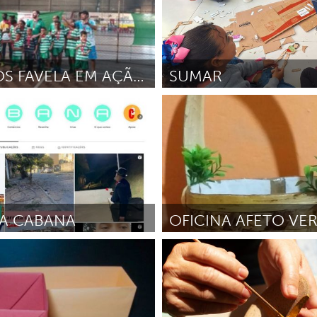
PROJETOS FAVELA EM AÇÃO NOVA CACHOERINHA
SUMAR
 Horizonte
Grande Belo Horizonte
O FERNANDES
Octubre 2024
Por Gabriella Marques Soares Go
Septiembre 2024
A CABANA
 Horizonte
Grande Belo Horizonte
tista da Cruz
Julio 2024
Por Daniele Aparecida Santos Cipr
2024