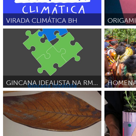
VIRADA CLIMÁTICA BH
ORIGAMI
Grande Belo Horizonte
Brumadinho
Por Julia Espeschit
Mayo 2024
Por Ayandra Do
2024
GINCANA IDEALISTA NA RMBH
Grande Belo Horizonte
Brumadinho
Por Gincana Idealista
Marzo 2024
Por Associados
(Hélcia, Robert
2024