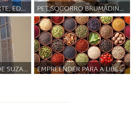
RUA COLORIDA - ARTE, EDUCAÇÃO E NATUREZA
PET SOCORRO BRUMADINHO-MG
Brumadinho
023
Por Sandra Daniele da Codts
Diciembre 2023
PINTURA DA CASA DE SUZANA
EMPREENDER PARA A LIBERDADE
Brumadinho
Por Lilian Jacqueline da Silva
Junio 2023