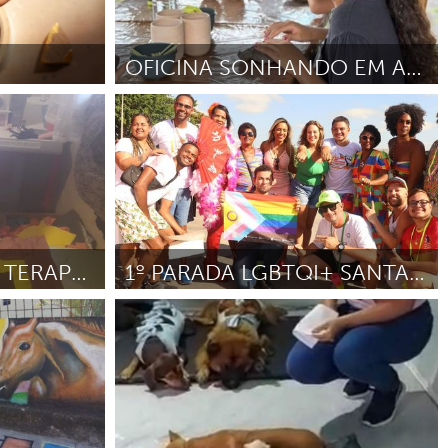
OFICINA SONHANDO EM ARTE
Brumadinho
o
Abril 2024
Por Vitória Trindade
Abril 2024
OFICINA DE TAPETE TERAPÊUTICO
1º PARADA LGBTQI+ SANTA LUZIA
Grande Belo Horizonte
024
Por VANESSA DE SOUZA PEREIRA
Febrero
2024