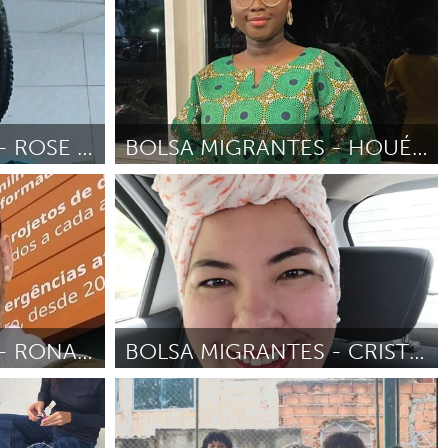
025
Por Laura Elvira Lopez Queslloya
Abril 2025
BOLSA MIGRANTES - ROSE ANDREE PIERRE
BOLSA MIGRANTES - HOUÉFA CARINE SOBAKO
eres
Programa de Bolsas para Líderes
Comunitários
5
Por Houéfa Carine Chanceline Sobako
Abril
2025
BOLSA MIGRANTES - RONALD DANIEL NAVARRO
BOLSA MIGRANTES - CRISTINA LA ROSA REQUENA
eres
Programa de Bolsas para Líderes
Comunitários
 2025
Por Cristina La Rosa Requena
Abril 2025