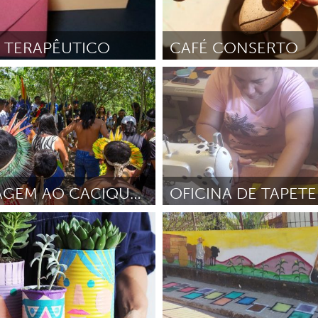
 TERAPÊUTICO
CAFÉ CONSERTO
Brumadinho
s Santos Souza Pimenta
Mayo
Por Frederico Braga Torres Paulin
HOMENAGEM AO CACIQUE MERONG KAMAKÃ MONGOIO
Brumadinho
 da Nossa Cidade de Brumadinho
Por Maria José da Silva
Marzo 2
o e Maria dos Anjos)
Marzo