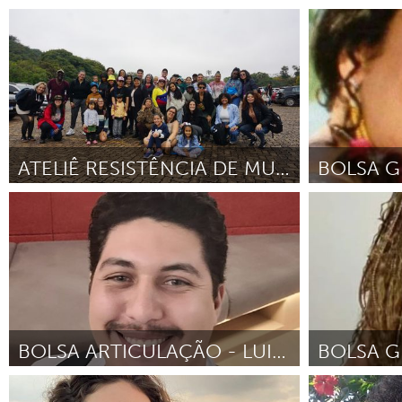
Idealista (Inactivo)
Brumadinho
Por Daniele Aparecida Santos Cipriano
Octubre
Por Instituto 
2025
Arapowanã (Car
Kamakã
Octu
ATELIÊ RESISTÊNCIA DE MULHERES AMEFRICANAS
Pessoas Migrantes
Programa de 
Comunitário
Por Coletivo Cio da Terra
Julio 2025
Por Maria dos A
BOLSA ARTICULAÇÃO - LUIZ HENRIQUE SANTANA DEPOLLO
Programa de Bolsas para Líderes
Programa de 
Comunitários
Comunitário